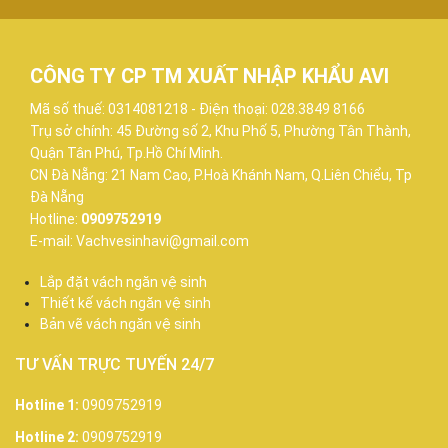
CÔNG TY CP TM XUẤT NHẬP KHẨU AVI
Mã số thuế: 0314081218 - Điện thoại: 028.3849 8166
Trụ sở chính: 45 Đường số 2, Khu Phố 5, Phường Tân Thành,
Quận Tân Phú, Tp.Hồ Chí Minh.
CN Đà Nẵng: 21 Nam Cao, P.Hoà Khánh Nam, Q.Liên Chiểu, Tp
Đà Nẵng
Hotline:
0909752919
E-mail: Vachvesinhavi@gmail.com
Lắp đặt vách ngăn vệ sinh
Thiết kế vách ngăn vệ sinh
Bản vẽ vách ngăn vệ sinh
TƯ VẤN TRỰC TUYẾN 24/7
Hotline 1:
0909752919
Hotline 2:
0909752919