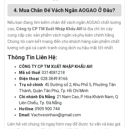
4. Mua Chân Đế Vách Ngăn AOGAO Ở Đâu?
Nếu bạn đang tìm kiếm chân đế vách ngăn AOGAO chất lượng
cao,
Công ty CP TM Xuất Nhập Khẩu AVI
là địa chỉ tin cậy
cung cấp các sản phẩm vách ngăn và phụ kiện chính hãng.
Chúng tôi cam kết mang đến cho khách hàng sản phẩm chất
lượng với giá cả cạnh tranh cùng dịch vụ hậu mãi tốt nhất.
Thông Tin Liên Hệ:
CÔNG TY CP TM XUẤT NHẬP KHẨU AVI
Mã số thuế
: 0314081218
Điện thoại
: 028.3849 8166
Trụ sở chính
: 45 Đường số 2, Khu Phố 5, Phường Tân
Thành, Quận Tân Phú, Tp. Hồ Chí Minh
Chi nhánh Đà Nẵng
: 21 Nam Cao, P. Hòa Khánh Nam, Q.
Liên Chiểu, Tp. Đà Nẵng
Hotline
: 0909 900 744
Email
:
Vachvesinhavi@gmail.com
Liên hệ với chúng tôi ngay hôm nay để được tư vấn và báo giá