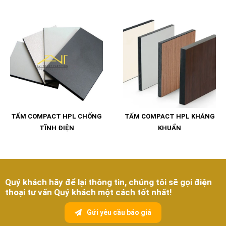
TẤM COMPACT HPL CHỐNG
TẤM COMPACT HPL KHÁNG
TĨNH ĐIỆN
KHUẨN
Quý khách hãy để lại thông tin, chúng tôi sẽ gọi điện
thoại tư vấn Quý khách một cách tốt nhất!
Gửi yêu cầu báo giá