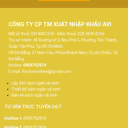
CÔNG TY CP TM XUẤT NHẬP KHẨU AVI
Mã số thuế: 0314081218 - Điện thoại: 028.3849 8166
Trụ sở chính: 45 Đường số 2, Khu Phố 5, Phường Tân Thành,
Quận Tân Phú, Tp.Hồ Chí Minh.
CN Đà Nẵng: 21 Nam Cao, P.Hoà Khánh Nam, Q.Liên Chiểu, Tp
Đà Nẵng
Hotline:
0909752919
E-mail: Vachvesinhavi@gmail.com
Lắp đặt vách ngăn vệ sinh
Thiết kế vách ngăn vệ sinh
Bản vẽ vách ngăn vệ sinh
TƯ VẤN TRỰC TUYẾN 24/7
Hotline 1:
0909752919
Hotline 2:
0909752919