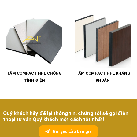
TẤM COMPACT HPL CHỐNG
TẤM COMPACT HPL KHÁNG
TĨNH ĐIỆN
KHUẨN
Quý khách hãy để lại thông tin, chúng tôi sẽ gọi điện
thoại tư vấn Quý khách một cách tốt nhất!
Gửi yêu cầu báo giá