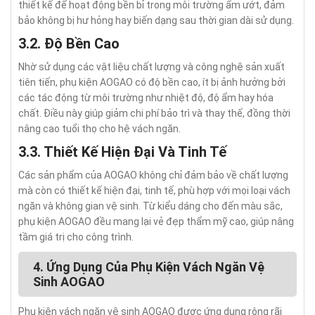
thiết kế để hoạt động bền bỉ trong môi trường ẩm ướt, đảm
bảo không bị hư hỏng hay biến dạng sau thời gian dài sử dụng.
3.2. Độ Bền Cao
Nhờ sử dụng các vật liệu chất lượng và công nghệ sản xuất
tiên tiến, phụ kiện AOGAO có độ bền cao, ít bị ảnh hưởng bởi
các tác động từ môi trường như nhiệt độ, độ ẩm hay hóa
chất. Điều này giúp giảm chi phí bảo trì và thay thế, đồng thời
nâng cao tuổi thọ cho hệ vách ngăn.
3.3. Thiết Kế Hiện Đại Và Tinh Tế
Các sản phẩm của AOGAO không chỉ đảm bảo về chất lượng
mà còn có thiết kế hiện đại, tinh tế, phù hợp với mọi loại vách
ngăn và không gian vệ sinh. Từ kiểu dáng cho đến màu sắc,
phụ kiện AOGAO đều mang lại vẻ đẹp thẩm mỹ cao, giúp nâng
tầm giá trị cho công trình.
4. Ứng Dụng Của Phụ Kiện Vách Ngăn Vệ
Sinh AOGAO
Phụ kiện vách ngăn vệ sinh AOGAO được ứng dụng rộng rãi