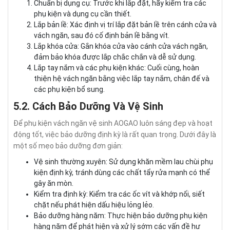
Chuẩn bị dụng cụ: Trước khi lắp đặt, hãy kiểm tra các
phụ kiện và dụng cụ cần thiết.
Lắp bản lề: Xác định vị trí lắp đặt bản lề trên cánh cửa và
vách ngăn, sau đó cố định bản lề bằng vít.
Lắp khóa cửa: Gắn khóa cửa vào cánh cửa vách ngăn,
đảm bảo khóa được lắp chắc chắn và dễ sử dụng.
Lắp tay nắm và các phụ kiện khác: Cuối cùng, hoàn
thiện hệ vách ngăn bằng việc lắp tay nắm, chân đế và
các phụ kiện bổ sung.
5.2. Cách Bảo Dưỡng Và Vệ Sinh
Để phụ kiện vách ngăn vệ sinh AOGAO luôn sáng đẹp và hoạt
động tốt, việc bảo dưỡng định kỳ là rất quan trọng. Dưới đây là
một số mẹo bảo dưỡng đơn giản:
Vệ sinh thường xuyên: Sử dụng khăn mềm lau chùi phụ
kiện định kỳ, tránh dùng các chất tẩy rửa mạnh có thể
gây ăn mòn.
Kiểm tra định kỳ: Kiểm tra các ốc vít và khớp nối, siết
chặt nếu phát hiện dấu hiệu lỏng lẻo.
Bảo dưỡng hàng năm: Thực hiện bảo dưỡng phụ kiện
hàng năm để phát hiện và xử lý sớm các vấn đề hư