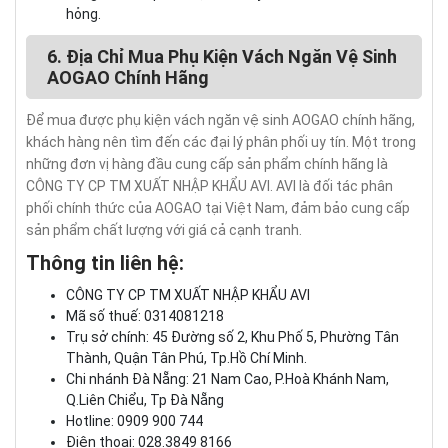
hỏng.
6. Địa Chỉ Mua Phụ Kiện Vách Ngăn Vệ Sinh
AOGAO Chính Hãng
Để mua được phụ kiện vách ngăn vệ sinh AOGAO chính hãng,
khách hàng nên tìm đến các đại lý phân phối uy tín. Một trong
những đơn vị hàng đầu cung cấp sản phẩm chính hãng là
CÔNG TY CP TM XUẤT NHẬP KHẨU AVI. AVI là đối tác phân
phối chính thức của AOGAO tại Việt Nam, đảm bảo cung cấp
sản phẩm chất lượng với giá cả cạnh tranh.
Thông tin liên hệ:
CÔNG TY CP TM XUẤT NHẬP KHẨU AVI
Mã số thuế: 0314081218
Trụ sở chính: 45 Đường số 2, Khu Phố 5, Phường Tân
Thành, Quận Tân Phú, Tp.Hồ Chí Minh.
Chi nhánh Đà Nẵng: 21 Nam Cao, P.Hoà Khánh Nam,
Q.Liên Chiểu, Tp Đà Nẵng
Hotline: 0909 900 744
Điện thoại: 028.3849 8166