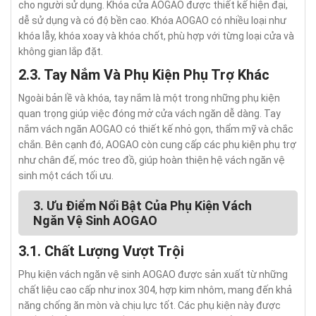
cho người sử dụng. Khóa cửa AOGAO được thiết kế hiện đại,
dễ sử dụng và có độ bền cao. Khóa AOGAO có nhiều loại như
khóa lẫy, khóa xoay và khóa chốt, phù hợp với từng loại cửa và
không gian lắp đặt.
2.3. Tay Nắm Và Phụ Kiện Phụ Trợ Khác
Ngoài bản lề và khóa, tay nắm là một trong những phụ kiện
quan trọng giúp việc đóng mở cửa vách ngăn dễ dàng. Tay
nắm vách ngăn AOGAO có thiết kế nhỏ gọn, thẩm mỹ và chắc
chắn. Bên cạnh đó, AOGAO còn cung cấp các phụ kiện phụ trợ
như chân đế, móc treo đồ, giúp hoàn thiện hệ vách ngăn vệ
sinh một cách tối ưu.
3. Ưu Điểm Nổi Bật Của Phụ Kiện Vách
Ngăn Vệ Sinh AOGAO
3.1. Chất Lượng Vượt Trội
Phụ kiện vách ngăn vệ sinh AOGAO được sản xuất từ những
chất liệu cao cấp như inox 304, hợp kim nhôm, mang đến khả
năng chống ăn mòn và chịu lực tốt. Các phụ kiện này được