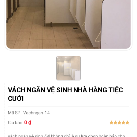
VÁCH NGĂN VỆ SINH NHÀ HÀNG TIỆC
CƯỚI
Mã SP :
Vachngan-14
0 ₫
Giá bán:
vách ngăn vệ sinh AVI không chỉ là sự lựa chọn hoàn hảo cho