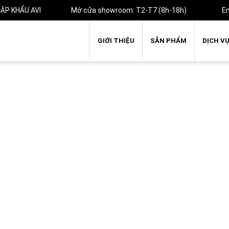
ẬP KHẨU AVI
Mở cửa showroom: T2-T7 (8h-18h)
E
GIỚI THIỆU
SẢN PHẨM
DỊCH V