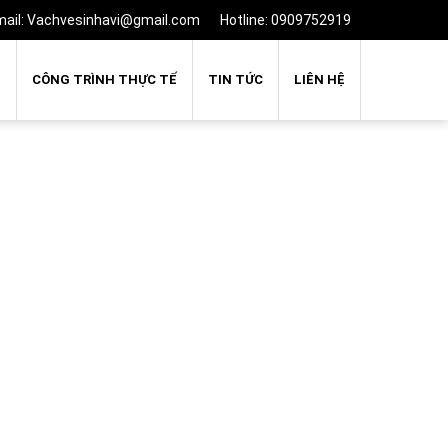
mail: Vachvesinhavi@gmail.com
Hotline: 0909752919
Ụ
CÔNG TRÌNH THỰC TẾ
TIN TỨC
LIÊN HỆ