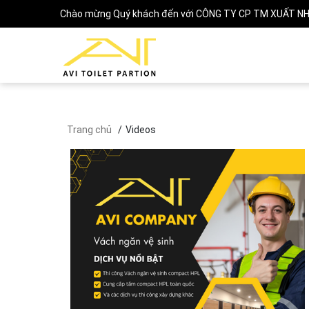
Chào mừng Quý khách đến với CÔNG TY CP TM XUẤT NH
Trang chủ
Videos